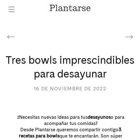
Ir
directamente
al contenido
Tres bowls imprescindibles
para desayunar
16 DE NOVIEMBRE DE 2022
¿Necesitas nuevas ideas para tus
desayunos
o para
acompañar tus comidas?
Desde Plantarse queremos compartir contigo
3
recetas para bowls
que te encantarán. Son súper